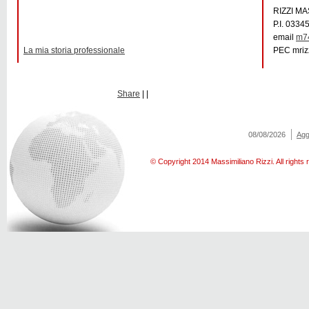
RIZZI M
P.I. 033
email
m74
La mia storia professionale
PEC
mriz
Share
|
|
08/08/2026
Aggi
© Copyright 2014 Massimiliano Rizzi. All rights